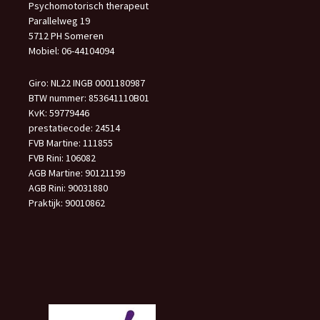
Psychomotorisch therapeut
Parallelweg 19
5712 PH Someren
Mobiel: 06-44104094
Giro: NL22 INGB 0001180987
BTW nummer: 853641110B01
KvK: 59779446
prestatiecode: 24514
FVB Martine: 111855
FVB Rini: 106082
AGB Martine: 90121199
AGB Rini: 90031880
Praktijk: 90010862