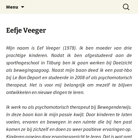
Helpen een mens te laten groeien tot eigen
Skip
Search
Bewegender-Wijs VOF
Menu
to
for:
hoogte.
content
Eefje Veeger
Mijn naam is Eef Veeger (1978). Ik ben moeder van drie
prachtige kinderen. Nadat ik ben afgestudeerd aan de
sporthogeschool in Tilburg ben ik gaan werken bij Daelzicht
als bewegingsagoog. Naast mijn baan deed ik een post-hbo
bij Le Bon Depart en studeerde in 2008 af als psychomotorisch
therapeut. Het is voor mij belangrijk om mezelf te blijven
ontwikkelen en nieuwe dingen te leren.
Ik werk nu als psychomotorisch therapeut bij Bewegenderwijs.
In deze baan kan ik mijn passie kwijt. Door kinderen te laten
voelen, ervaren en bewegen in een ruimte die bij hen past
komen ze bij zichzelf en doen zo weer positieve ervaringen op.
Kinderen groeien door ervaringsgericht te leren. Dat is wat pmt