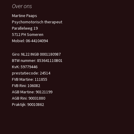
Over ons
Martine Paaps
Psychomotorisch therapeut
Parallelweg 19
5712 PH Someren
Mobiel: 06-44104094
Giro: NL22 INGB 0001180987
BTW nummer: 853641110B01
KvK: 59779446
prestatiecode: 24514
FVB Martine: 111855
FVB Rini: 106082
AGB Martine: 90121199
AGB Rini: 90031880
Praktijk: 90010862