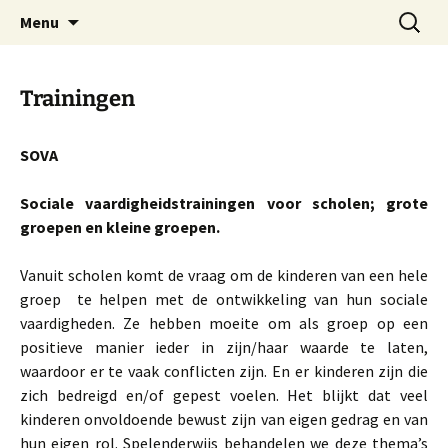
Helpen een mens te laten groeien tot eigen
Skip
Search
Bewegender-Wijs VOF
Menu
to
for:
hoogte.
content
Trainingen
SOVA
Sociale vaardigheidstrainingen voor scholen; grote
groepen en kleine groepen.
Vanuit scholen komt de vraag om de kinderen van een hele
groep te helpen met de ontwikkeling van hun sociale
vaardigheden. Ze hebben moeite om als groep op een
positieve manier ieder in zijn/haar waarde te laten,
waardoor er te vaak conflicten zijn. En er kinderen zijn die
zich bedreigd en/of gepest voelen. Het blijkt dat veel
kinderen onvoldoende bewust zijn van eigen gedrag en van
hun eigen rol. Spelenderwijs behandelen we deze thema’s